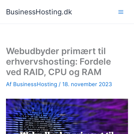
Gå
BusinessHosting.dk
til
indholdet
Webudbyder primært til
erhvervshosting: Fordele
ved RAID, CPU og RAM
Af
BusinessHosting
/
18. november 2023