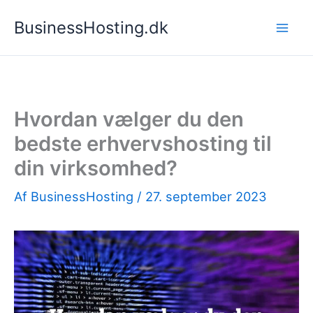
Gå
BusinessHosting.dk
til
indholdet
Hvordan vælger du den
bedste erhvervshosting til
din virksomhed?
Af
BusinessHosting
/
27. september 2023