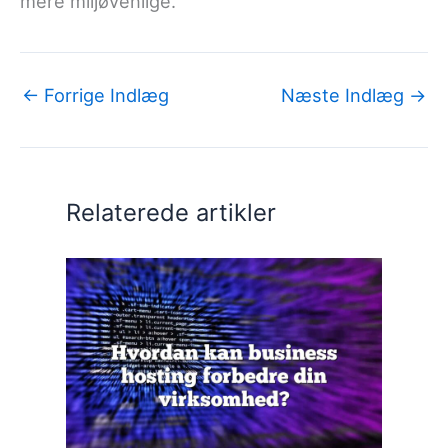
mere miljøvenlige.
←
Forrige Indlæg
Næste Indlæg
→
Relaterede artikler