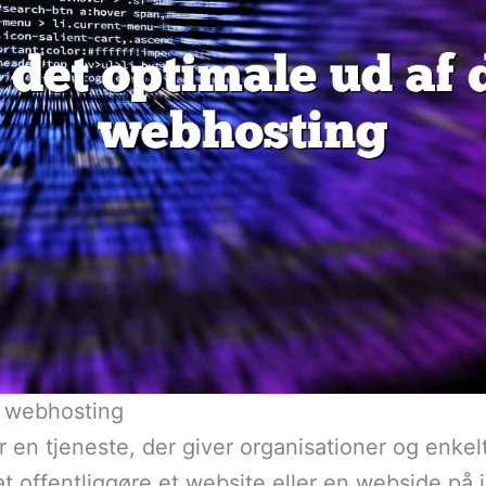
r webhosting
 en tjeneste, der giver organisationer og enke
t offentliggøre et website eller en webside på i