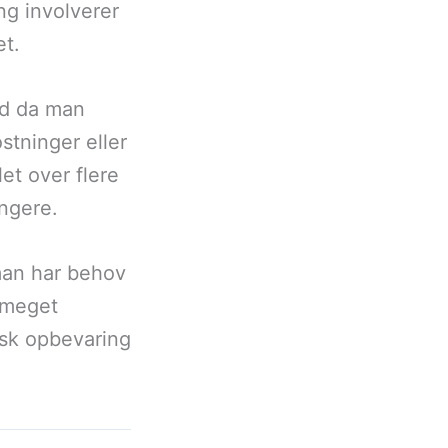
ng involverer
et.
ed da man
tninger eller
et over flere
ungere.
 man har behov
r meget
isk opbevaring