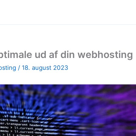
ptimale ud af din webhosting
osting
/
18. august 2023