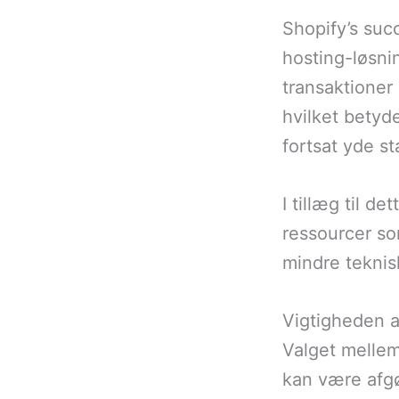
Shopify’s suc
hosting-løsni
transaktioner
hvilket betyd
fortsat yde st
I tillæg til d
ressourcer so
mindre tekni
Vigtigheden a
Valget mellem
kan være afgø