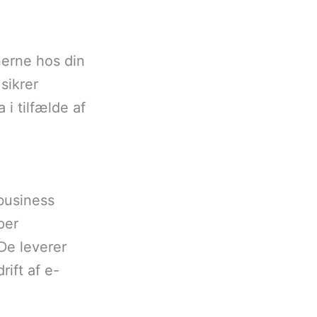
erne hos din
sikrer
 i tilfælde af
business
per
De leverer
ift af e-