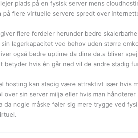
 lejer plads på en fysisk server mens cloudhosti
a på flere virtuelle servere spredt over internett
giver flere fordeler herunder bedre skalerbarh
sin lagerkapacitet ved behov uden større omkos
iver også bedre uptime da dine data bliver spejl
et betyder hvis én går ned vil de andre stadig f
el hosting kan stadig være attraktivt især hvis
ol over sin server miljø eller hvis man håndtere
 da nogle måske føler sig mere trygge ved fys
rtuel.