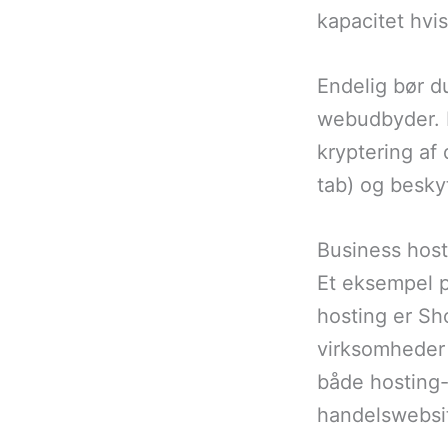
kapacitet hvis
Endelig bør 
webudbyder. D
kryptering af 
tab) og besk
Business host
Et eksempel p
hosting er Sh
virksomheder 
både hosting-t
handelswebsi