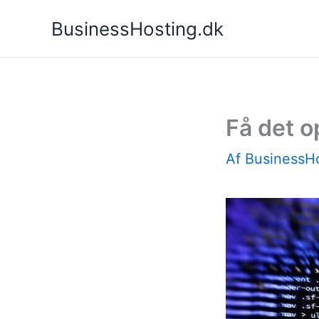
Gå
BusinessHosting.dk
til
indholdet
Få det o
Af
BusinessH