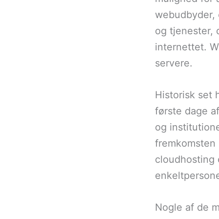
webudbyder, e
og tjenester,
internettet. 
servere.
Historisk set
første dage a
og institutio
fremkomsten a
cloudhosting 
enkeltperson
Nogle af de 