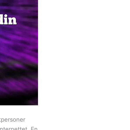
ltpersoner
nternettet. En