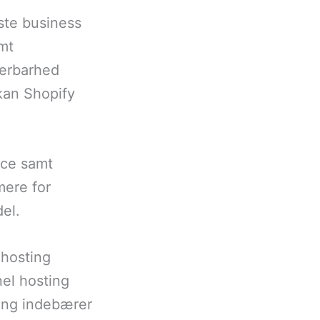
uste business
mt
lerbarhed
 kan Shopify
vice samt
mere for
el.
 hosting
nel hosting
ting indebærer