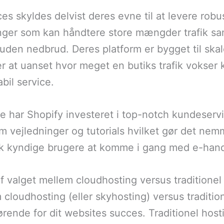
ces skyldes delvist deres evne til at levere rob
nger som kan håndtere store mængder trafik sa
 uden nedbrud. Deres platform er bygget til ska
er at uanset hvor meget en butiks trafik vokser
abil service.
ette har Shopify investeret i top-notch kundeser
m vejledninger og tutorials hvilket gør det nem
sk kyndige brugere at komme i gang med e-hand
f valget mellem cloudhosting versus traditionel
 cloudhosting (eller skyhosting) versus traditio
rende for dit websites succes. Traditionel hos