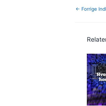
←
Forrige In
Relate