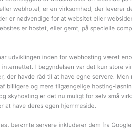
ller webhotel, er en virksomhed, der leverer d
 der er nødvendige for at websitet eller websid
Websites er hostet, eller gemt, på specielle com
 har udviklingen inden for webhosting været en
f internettet. I begyndelsen var det kun store 
ner, der havde råd til at have egne servere. Men
f billigere og mere tilgængelige hosting-løsni
og skyhosting er det nu muligt for selv små vi
er at have deres egen hjemmeside.
mest berømte servere inkluderer dem fra Googl