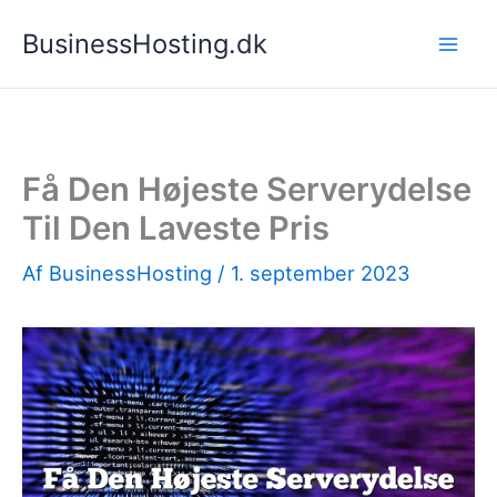
Gå
BusinessHosting.dk
til
indholdet
Få Den Højeste Serverydelse
Til Den Laveste Pris
Af
BusinessHosting
/
1. september 2023