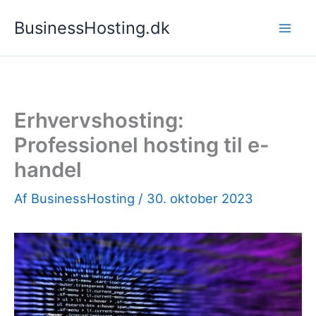
Gå
BusinessHosting.dk
til
indholdet
Erhvervshosting:
Professionel hosting til e-
handel
Af
BusinessHosting
/
30. oktober 2023